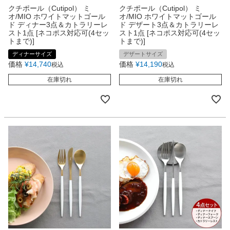
クチポール（Cutipol） ミ
クチポール（Cutipol） ミ
オ/MIO ホワイトマットゴール
オ/MIO ホワイトマットゴール
ド ディナー3点＆カトラリーレ
ド デザート3点＆カトラリーレ
スト1点 [ネコポス対応可(4セッ
スト1点 [ネコポス対応可(4セッ
トまで)]
トまで)]
ディナーサイズ
デザートサイズ
価格
¥
14,740
価格
¥
14,190
税込
税込
在庫切れ
在庫切れ