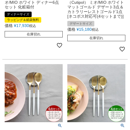
オ/MIO ホワイト ディナー6点
（Cutipol） ミオ/MIO ホワイト
セット 化粧箱付
マットゴールド デザート3点＆
カトラリーレストゴールド1点
ディナーサイズ
[ネコポス対応可(4セットまで)]
ラッピング＆紙袋無料
デザートサイズ
価格
¥
17,930
税込
価格
¥
15,180
税込
在庫切れ
在庫切れ