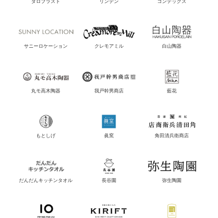
ダロプラスト
リンデン
コンテックス
サニーロケーション
クレモアミル
白山陶器
丸モ高木陶器
我戸幹男商店
藍花
もとしげ
眞窯
角田清兵衛商店
だんだんキッチンタオル
長谷園
弥生陶園