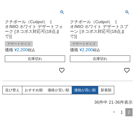
クチポール（Cutipol） ミ
クチポール（Cutipol） ミ
オ/MIO ホワイト デザートフォ
オ/MIO ホワイト デザートスプ
ーク [ネコポス対応可(18点ま
ーン [ネコポス対応可(18点ま
で)]
で)]
デザートサイズ
デザートサイズ
価格
¥
2,200
価格
¥
2,200
税込
税込
在庫切れ
在庫切れ
並び替え
おすすめ順
価格が安い順
価格が高い順
新着順
36
件中
21
-
36
件表示
1
2