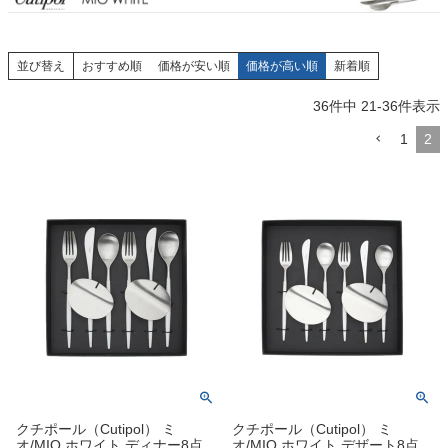
並び替え
おすすめ順
価格が安い順
価格が高い順
新着順
36
件中
21
-
36
件表示
1
2
クチポール（Cutipol） ミ
クチポール（Cutipol） ミ
オ/MIO ホワイト ディナー8点
オ/MIO ホワイト デザート8点