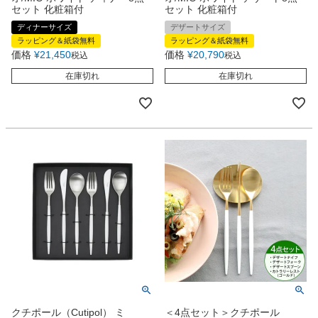
セット 化粧箱付
セット 化粧箱付
ディナーサイズ
デザートサイズ
ラッピング＆紙袋無料
ラッピング＆紙袋無料
価格
¥
21,450
価格
¥
20,790
税込
税込
在庫切れ
在庫切れ
クチポール（Cutipol） ミ
＜4点セット＞クチポール