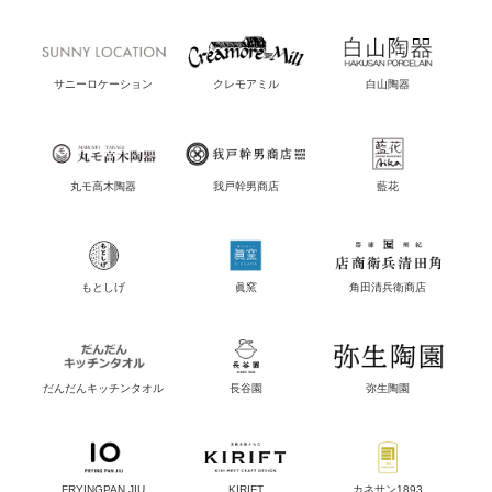
サニーロケーション
クレモアミル
白山陶器
丸モ高木陶器
我戸幹男商店
藍花
もとしげ
眞窯
角田清兵衛商店
だんだんキッチンタオル
長谷園
弥生陶園
FRYINGPAN JIU
KIRIFT
カネサン1893