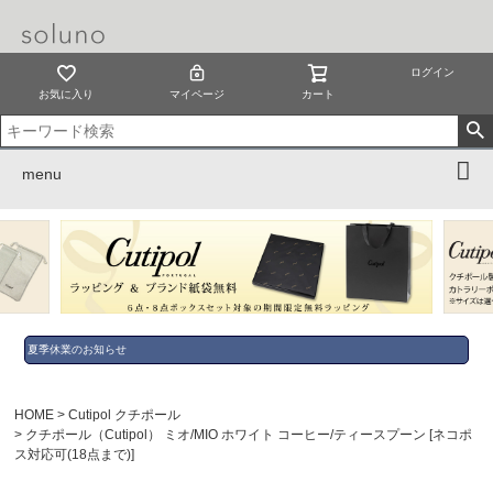
ログイン
お気に入り
マイページ
カート
menu
夏季休業のお知らせ
HOME
Cutipol クチポール
クチポール（Cutipol） ミオ/MIO ホワイト コーヒー/ティースプーン [ネコポ
ス対応可(18点まで)]