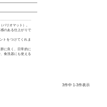
TT（バリオマット）。
厚感のある仕上がりで
ントをつけてくれま
抜群に良く、日常的に
で、食洗器にも使える
3
件中
1
-
3
件表示