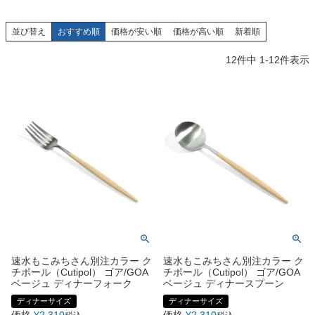
並び替え
おすすめ順
価格が安い順
価格が高い順
新着順
12
件中
1
-
12
件表示
速水もこみちさん別注カラー ク
速水もこみちさん別注カラー ク
チポール（Cutipol） ゴア/GOA
チポール（Cutipol） ゴア/GOA
ベージュ ディナーフォーク
ベージュ ディナースプーン
ディナーサイズ
ディナーサイズ
価格
¥
2,310
価格
¥
2,310