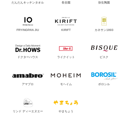
だんだんキッチンタオル
長谷園
弥生陶園
FRYINGPAN JIU
KIRIFT
カネサン1893
ドクターハウス
ライクイット
ビスク
アマブロ
モヘイム
ボロシル
リンド ディーエヌエー
やまちょう