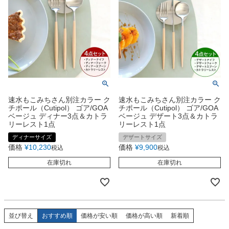
速水もこみちさん別注カラー ク
速水もこみちさん別注カラー ク
チポール（Cutipol） ゴア/GOA
チポール（Cutipol） ゴア/GOA
ベージュ ディナー3点＆カトラ
ベージュ デザート3点＆カトラ
リーレスト1点
リーレスト1点
ディナーサイズ
デザートサイズ
価格
¥
10,230
価格
¥
9,900
税込
税込
在庫切れ
在庫切れ
並び替え
おすすめ順
価格が安い順
価格が高い順
新着順