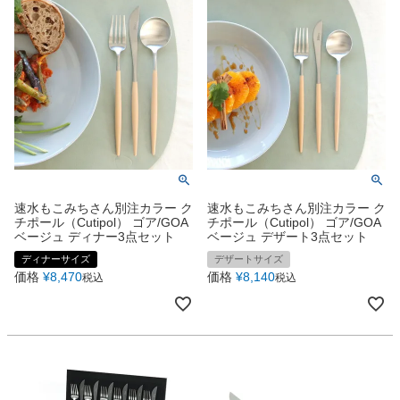
速水もこみちさん別注カラー ク
速水もこみちさん別注カラー ク
チポール（Cutipol） ゴア/GOA
チポール（Cutipol） ゴア/GOA
ベージュ ディナー3点セット
ベージュ デザート3点セット
ディナーサイズ
デザートサイズ
価格
¥
8,470
価格
¥
8,140
税込
税込