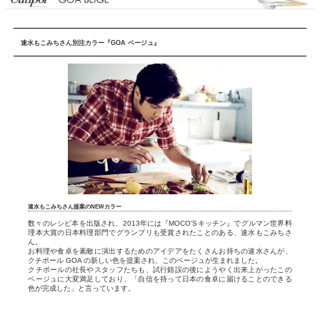
速水もこみちさん別注カラー『GOA ベージュ』
速水もこみちさん提案のNEWカラー
数々のレシピ本を出版され、2013年には『MOCO'Sキッチン』でグルマン世界料
理本大賞の日本料理部門でグランプリも受賞されたことのある、速水もこみちさ
ん。
お料理や食卓を素敵に演出するためのアイデアをたくさんお持ちの速水さんが、
クチポール GOA の新しい色を提案され、このベージュが生まれました。
クチポールの社長やスタッフたちも、試行錯誤の後にようやく出来上がったこの
ベージュに大変満足しており、「自信を持って日本の食卓に届けることのできる
色が完成した」と言っています。