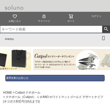
ログイン
お気に入り
マイページ
カート
menu
夏季休業のお知らせ
HOME
Cutipol クチポール
クチポール（Cutipol） ミオ/MIO ホワイトマットゴールド デザートナイフ
[ネコポス対応可(18点まで)]