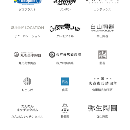
ダロプラスト
リンデン
コンテックス
サニーロケーション
クレモアミル
白山陶器
丸モ高木陶器
我戸幹男商店
藍花
もとしげ
眞窯
角田清兵衛商店
だんだんキッチンタオル
長谷園
弥生陶園