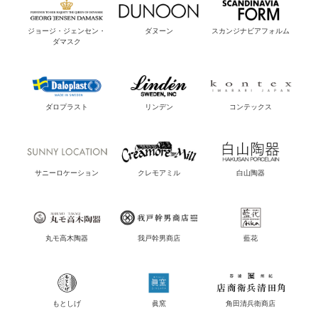
ジョージ・ジェンセン・
ダヌーン
スカンジナビアフォルム
ダマスク
ダロプラスト
リンデン
コンテックス
サニーロケーション
クレモアミル
白山陶器
丸モ高木陶器
我戸幹男商店
藍花
もとしげ
眞窯
角田清兵衛商店