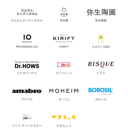
だんだんキッチンタオル
長谷園
弥生陶園
FRYINGPAN JIU
KIRIFT
カネサン1893
ドクターハウス
ライクイット
ビスク
アマブロ
モヘイム
ボロシル
リンド ディーエヌエー
やまちょう