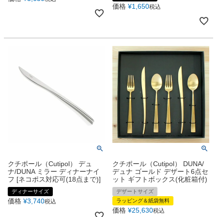
価格
¥
1,650
税込
クチポール（Cutipol） デュ
クチポール（Cutipol） DUNA/
ナ/DUNA ミラー ディナーナイ
デュナ ゴールド デザート6点セ
フ [ネコポス対応可(18点まで)]
ット ギフトボックス(化粧箱付)
ディナーサイズ
デザートサイズ
価格
¥
3,740
ラッピング＆紙袋無料
税込
価格
¥
25,630
税込