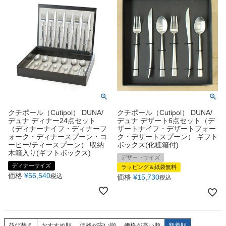
クチポール（Cutipol） DUNA/
クチポール（Cutipol） DUNA/
デュナ ディナー24点セット
デュナ デザート6点セット（デ
（ディナーナイフ・ディナーフ
ザートナイフ・デザートフォー
ォーク・ディナースプーン・コ
ク・デザートスプーン） ギフト
ーヒー/ティースプーン） 収納
ボックス(化粧箱付)
木箱入り(ギフトボックス)
デザートサイズ
ディナーサイズ
ラッピング＆紙袋無料
価格
¥
56,540
税込
価格
¥
15,730
税込
並び替え
おすすめ順
価格が安い順
価格が高い順
新着順