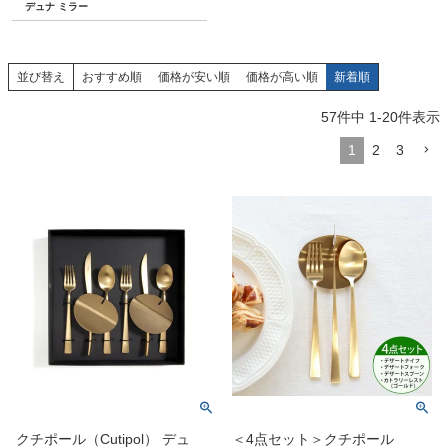
デュナ ミラー
並び替え
おすすめ順
価格が安い順
価格が高い順
新着順
57
件中
1
-
20
件表示
1
2
3
クチポール（Cutipol） デュ
＜4点セット＞クチポール