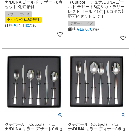
ナ/DUNA ゴールド デザート8点
（Cutipol） デュナ/DUNA ゴー
セット 化粧箱付
ルド デザート3点＆カトラリー
レストゴールド1点 [ネコポス対
デザートサイズ
応可(4セットまで)]
ラッピング＆紙袋無料
デザートサイズ
価格
¥
31,130
税込
価格
¥
15,070
税込
クチポール（Cutipol） デュ
クチポール（Cutipol） デュ
ナ/DUNA ミラー デザート6点セ
ナ/DUNA ミラー ディナー6点セ