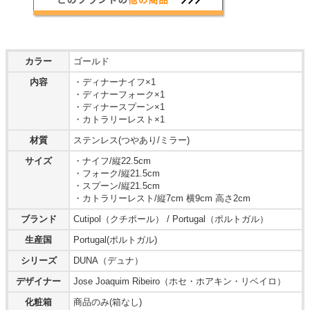
カラー
ゴールド
内容
・ディナーナイフ×1
・ディナーフォーク×1
・ディナースプーン×1
・カトラリーレスト×1
材質
ステンレス(つやあり/ミラー)
サイズ
・ナイフ/縦22.5cm
・フォーク/縦21.5cm
・スプーン/縦21.5cm
・カトラリーレスト/縦7cm 横9cm 高さ2cm
ブランド
Cutipol（クチポール） / Portugal（ポルトガル）
生産国
Portugal(ポルトガル)
シリーズ
DUNA（デュナ）
デザイナー
Jose Joaquim Ribeiro（ホセ・ホアキン・リベイロ）
化粧箱
商品のみ(箱なし)