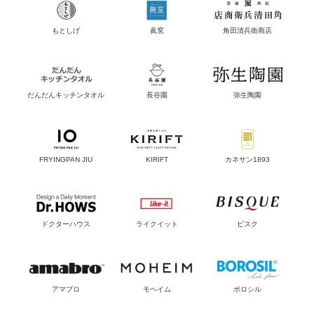
もとしげ
眞窯
角田清兵衛商店
だんだんキッチンタオル
長谷園
弥生陶園
FRYINGPAN JIU
KIRIFT
カネサン1893
ドクターハウス
ライクイット
ビスク
アマブロ
モヘイム
ボロシル