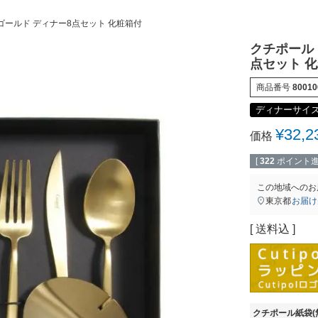
NA ゴールド ディナー8点セット 化粧箱付
クチポール（
点セット 
商品番号
80010
ディナーサイ
¥
32,2
価格
[
322
ポイント進
この地域へのお
東京都
お届け
送料込
クチポール紙袋(