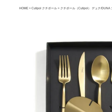
HOME
Cutipol クチポール
クチポール（Cutipol） デュナ/DU