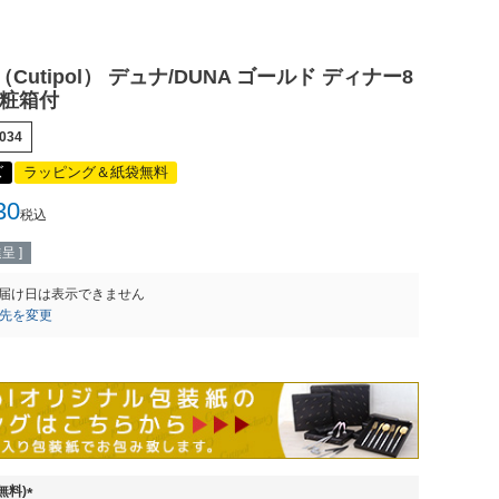
Cutipol） デュナ/DUNA ゴールド ディナー8
化粧箱付
034
ズ
ラッピング＆紙袋無料
30
税込
呈 ]
届け日は表示できません
先を変更
無料)