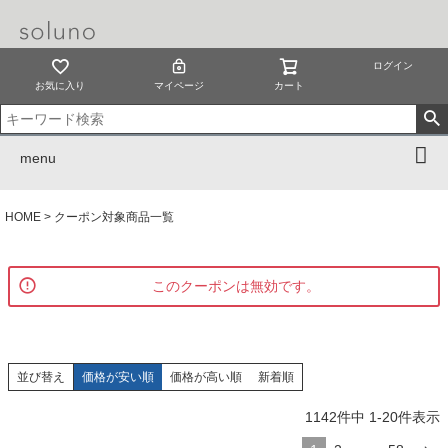
ログイン
お気に入り
マイページ
カート
menu
HOME
クーポン対象商品一覧
このクーポンは無効です。
並び替え
価格が安い順
価格が高い順
新着順
1142
件中
1
-
20
件表示