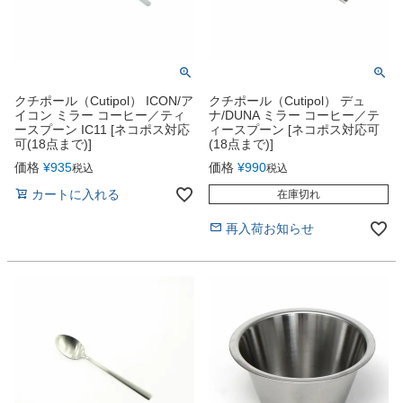
クチポール（Cutipol） ICON/ア
クチポール（Cutipol） デュ
イコン ミラー コーヒー／ティ
ナ/DUNA ミラー コーヒー／テ
ースプーン IC11 [ネコポス対応
ィースプーン [ネコポス対応可
可(18点まで)]
(18点まで)]
価格
¥
935
価格
¥
990
税込
税込
カートに入れる
在庫切れ
再入荷お知らせ