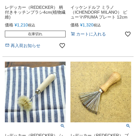
レデッカー（REDECKER） 柄
イッケンドルフ ミラノ
付きキッチンブラシ4cm(植物繊
（ICHENDORF MILANO） ピ
維)
ューマ/PIUMA プレート 12cm
価格
¥
1,210
価格
¥
1,320
税込
税込
カートに入れる
在庫切れ
再入荷お知らせ
レデッカー（REDECKER） シ
レデッカー（REDECKER） ブ