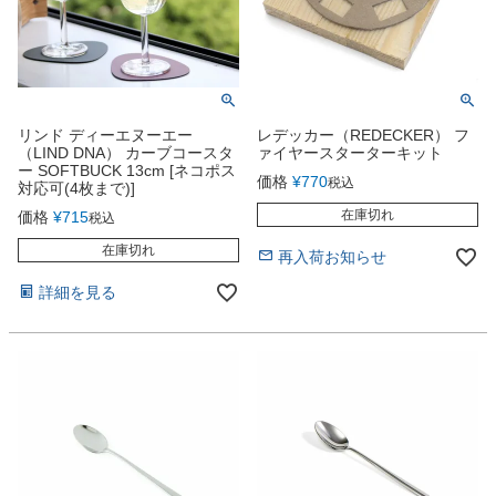
リンド ディーエヌーエー
レデッカー（REDECKER） フ
（LIND DNA） カーブコースタ
ァイヤースターターキット
ー SOFTBUCK 13cm [ネコポス
価格
¥
770
税込
対応可(4枚まで)]
在庫切れ
価格
¥
715
税込
在庫切れ
再入荷お知らせ
詳細を見る