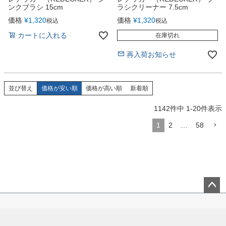
ンクブラシ 15cm
ラシクリーナー 7.5cm
価格
¥
1,320
価格
¥
1,320
税込
税込
カートに入れる
在庫切れ
再入荷お知らせ
並び替え
価格が安い順
価格が高い順
新着順
1142
件中
1
-
20
件表示
1
2
…
58
ペー
ジト