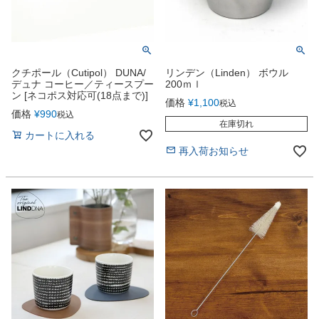
クチポール（Cutipol） DUNA/
リンデン（Linden） ボウル
デュナ コーヒー／ティースプー
200ｍｌ
ン [ネコポス対応可(18点まで)]
価格
¥
1,100
税込
価格
¥
990
税込
在庫切れ
カートに入れる
再入荷お知らせ