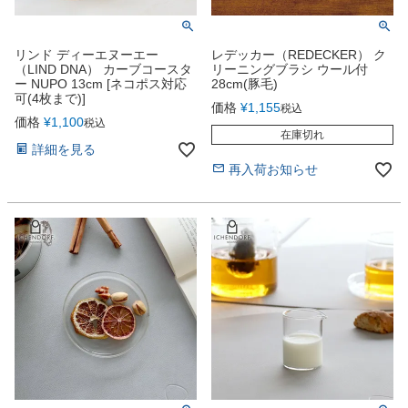
リンド ディーエヌーエー
レデッカー（REDECKER） ク
（LIND DNA） カーブコースタ
リーニングブラシ ウール付
ー NUPO 13cm [ネコポス対応
28cm(豚毛)
可(4枚まで)]
価格
¥
1,155
税込
価格
¥
1,100
税込
在庫切れ
詳細を見る
再入荷お知らせ