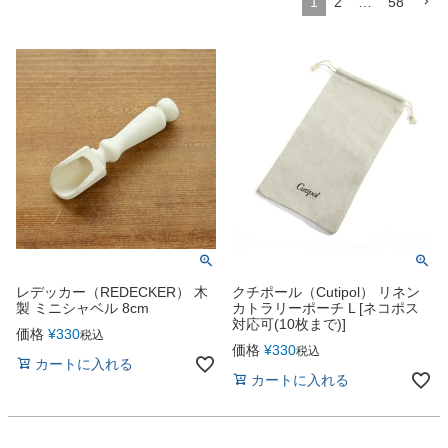
1
2
…
58
レデッカー（REDECKER） 木
クチポール（Cutipol） リネン
製 ミニシャベル 8cm
カトラリーポーチ L [ネコポス
対応可(10枚まで)]
価格
¥
330
税込
価格
¥
330
税込
カートに入れる
カートに入れる