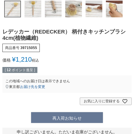
レデッカー（REDECKER） 柄付きキッチンブラシ
4cm(植物繊維)
商品番号
39715055
¥
1,210
価格
税込
[
12
ポイント進呈 ]
この地域へのお届け日は表示できません
東京都
お届け先を変更
お気に入りに登録する
再入荷お知らせ
申し訳ございません。ただいま在庫がございません。