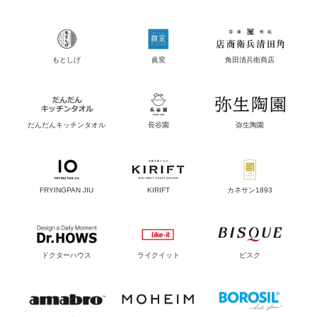
もとしげ
眞窯
角田清兵衛商店
だんだんキッチンタオル
長谷園
弥生陶園
FRYINGPAN JIU
KIRIFT
カネサン1893
ドクターハウス
ライクイット
ビスク