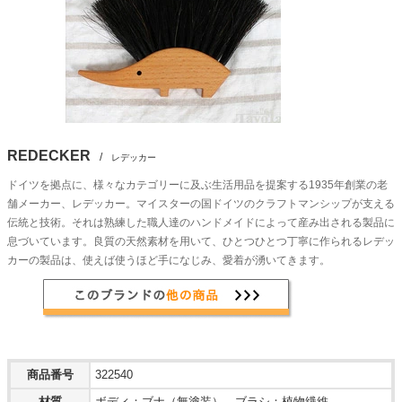
REDECKER
/
レデッカー
ドイツを拠点に、様々なカテゴリーに及ぶ生活用品を提案する1935年創業の老
舗メーカー、レデッカー。マイスターの国ドイツのクラフトマンシップが支える
伝統と技術。それは熟練した職人達のハンドメイドによって産み出される製品に
息づいています。良質の天然素材を用いて、ひとつひとつ丁寧に作られるレデッ
カーの製品は、使えば使うほど手になじみ、愛着が湧いてきます。
商品番号
322540
材質
ボディ：ブナ（無塗装）、ブラシ：植物繊維