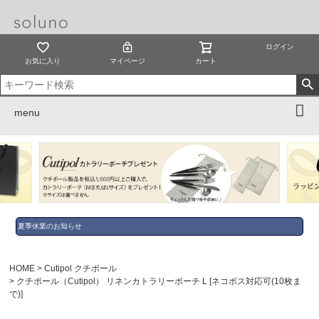
ログイン
お気に入り
マイページ
カート
menu
夏季休業のお知らせ
HOME
Cutipol クチポール
クチポール（Cutipol） リネンカトラリーポーチ L [ネコポス対応可(10枚ま
で)]