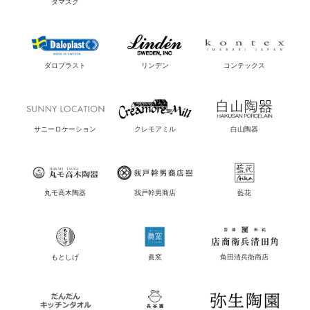
ダマスク
ダロプラスト
リンデン
コンテックス
サニーロケーション
クレモアミル
白山陶器
丸モ高木陶器
我戸幹男商店
藍花
もとしげ
眞窯
角田清兵衛商店