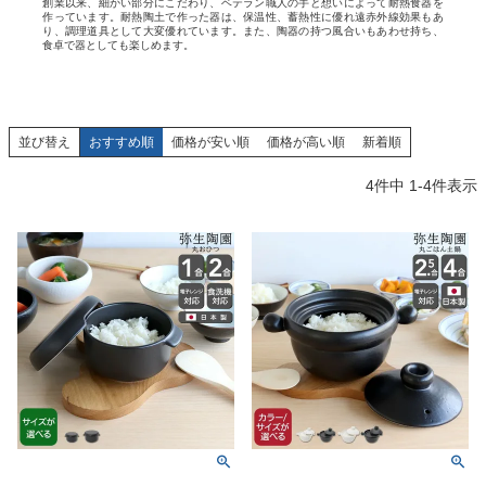
創業以来、細かい部分にこだわり、ベテラン職人の手と想いによって耐熱食器を
作っています。耐熱陶土で作った器は、保温性、蓄熱性に優れ遠赤外線効果もあ
り、調理道具として大変優れています。また、陶器の持つ風合いもあわせ持ち、
食卓で器としても楽しめます。
並び替え
おすすめ順
価格が安い順
価格が高い順
新着順
4
件中
1
-
4
件表示