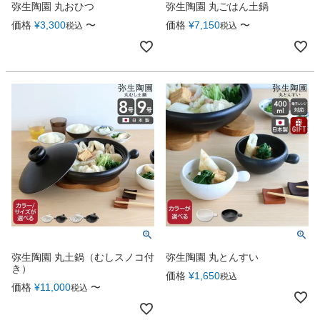
弥生陶園 丸おひつ
弥生陶園 丸ごはん土鍋
価格
¥
3,300
〜
価格
¥
7,150
〜
税込
税込
弥生陶園 丸土鍋（むしスノコ付
弥生陶園 丸とんすい
き）
価格
¥
1,650
税込
価格
¥
11,000
〜
税込