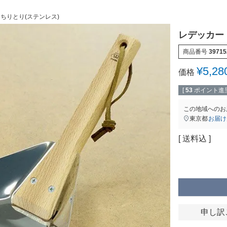
角ちりとり(ステンレス)
レデッカー（
商品番号
39715
¥
5,28
価格
[
53
ポイント進呈
この地域へのお
東京都
お届け
送料込
申し訳