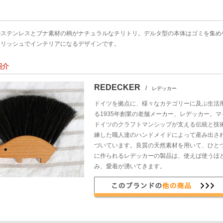
のステンレスとブナ素材の柄がナチュラルなチリトリ。デルタ型の本体はゴミを集め
イリッシュでインテリアになるデザインです。
紹介
REDECKER
/
レデッカー
ドイツを拠点に、様々なカテゴリーに及ぶ生活
る1935年創業の老舗メーカー、レデッカー。
ドイツのクラフトマンシップが支える伝統と技
練した職人達のハンドメイドによって産み出さ
づいています。良質の天然素材を用いて、ひと
に作られるレデッカーの製品は、使えば使うほ
み、愛着が湧いてきます。