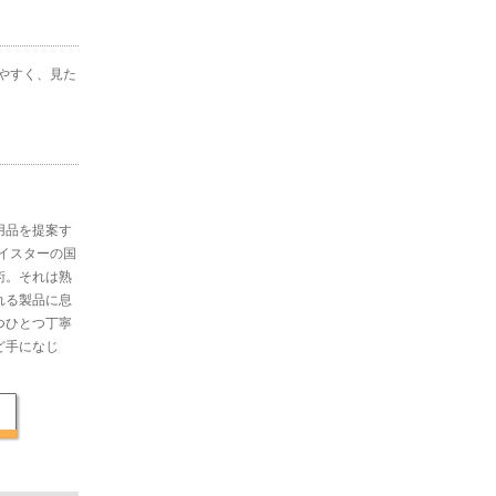
やすく、見た
用品を提案す
マイスターの国
術。それは熟
れる製品に息
つひとつ丁寧
ど手になじ