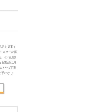
用品を提案す
マイスターの国
術。それは熟
れる製品に息
つひとつ丁寧
ど手になじ