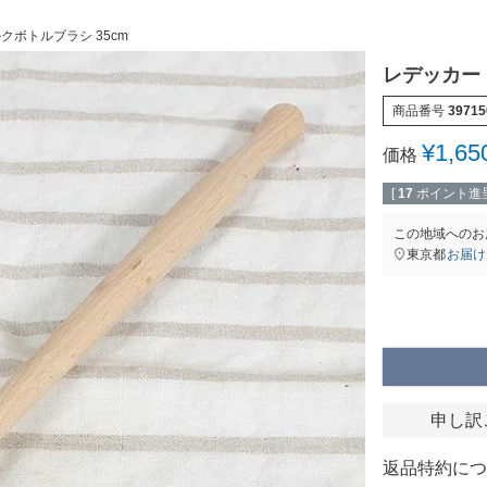
クボトルブラシ 35cm
レデッカー（
商品番号
39715
¥
1,65
価格
[
17
ポイント進呈
この地域へのお
東京都
お届け
申し訳
返品特約につ