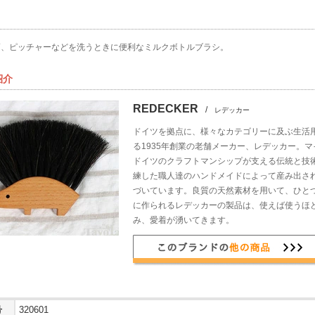
筒、ピッチャーなどを洗うときに便利なミルクボトルブラシ。
紹介
REDECKER
/
レデッカー
ドイツを拠点に、様々なカテゴリーに及ぶ生活
る1935年創業の老舗メーカー、レデッカー。
ドイツのクラフトマンシップが支える伝統と技
練した職人達のハンドメイドによって産み出さ
づいています。良質の天然素材を用いて、ひと
に作られるレデッカーの製品は、使えば使うほ
み、愛着が湧いてきます。
号
320601