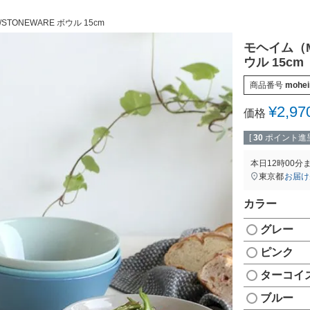
TONEWARE ボウル 15cm
モヘイム（M
ウル 15cm
商品番号
mohe
¥
2,97
価格
[
30
ポイント進呈
本日
12時00分
東京都
お届け
カラー
グレー
ピンク
ターコイ
ブルー