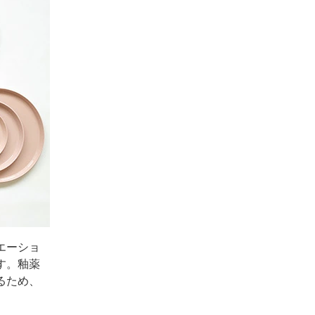
エーショ
す。釉薬
るため、