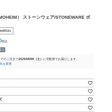
OHEIM） ストーンウェア/STONEWARE ボ
im0011x
0
税込
 ]
までのご注文で
2026/08/08（土）
に
宅配便
でお届けします。
先を変更
ズ