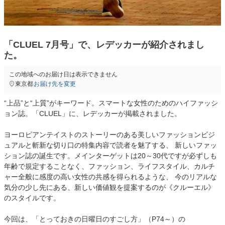
「CLUEL 7月号」で、レデッカーが紹介されまし
た。
この地域へのお届け日は表示できません
東京都
お届け先を変更
“上品”と“上質”がキーワード。スマートな女性のためのハイファッシ
ョン誌。「CLUEL」に、レデッカーが掲載されました。
ヨーロピアンテイストのストーリーのある美しいファッションビジ
ュアルと斬新な切り口の特集内容で読者を魅了する、 新しいファッ
ション誌の誕生です。メインターゲットは20～30代ですが必ずしも
年齢で規定することなく、ファッション、ライフスタイル、カルチ
ャー全般に感度の高い女性の共感を得られるような、 今のリアルな
気分の少し先にある、新しい価値観を提案するのが《クルーエル》
のスタイルです。
今回は、「とっておきの日曜日のすごし方」（P74～）の