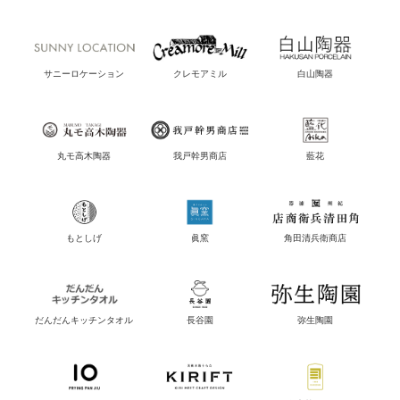
サニーロケーション
クレモアミル
白山陶器
丸モ高木陶器
我戸幹男商店
藍花
もとしげ
眞窯
角田清兵衛商店
だんだんキッチンタオル
長谷園
弥生陶園