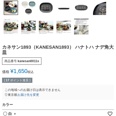
カネサン1893（KANESAN1893） ハナトハ ナデ角大
皿
商品番号
kanesan0011x
¥
1,650
価格
税込
[
17
ポイント進呈 ]
この地域へのお届け日は表示できません
東京都
お届け先を変更
カラー
白
×