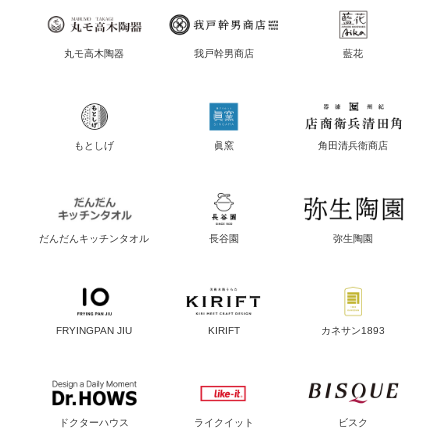
丸モ高木陶器
我戸幹男商店
藍花
もとしげ
眞窯
角田清兵衛商店
だんだんキッチンタオル
長谷園
弥生陶園
FRYINGPAN JIU
KIRIFT
カネサン1893
ドクターハウス
ライクイット
ビスク