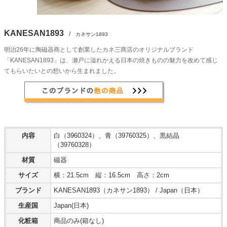
KANESAN1893
/
カネサン1893
明治26年に陶磁器商として創業したカネ三商店のオリジナルブランド
「KANESAN1893」は、瀬戸に溢れかえる日本の焼きものの魅力を改めて感じ
てもらいたいとの想いから生まれました。
内容
白（3960324）、青（39760325）、黒結晶
（39760328）
材質
磁器
サイズ
横：21.5cm 縦：16.5cm 高さ：2cm
ブランド
KANESAN1893（カネサン1893） / Japan（日本）
生産国
Japan(日本)
化粧箱
商品のみ(箱なし)