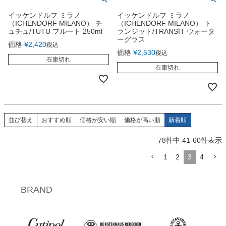
イッケンドルフ ミラノ
イッケンドルフ ミラノ
（ICHENDORF MILANO） チ
（ICHENDORF MILANO） ト
ュチュ/TUTU フルート 250ml
ランジット/TRANSIT ウォータ
ーグラス
価格
¥
2,420
税込
価格
¥
2,530
税込
在庫切れ
在庫切れ
並び替え
おすすめ順
価格が安い順
価格が高い順
新着順
78
件中
41
-
60
件表示
1
2
3
4
BRAND