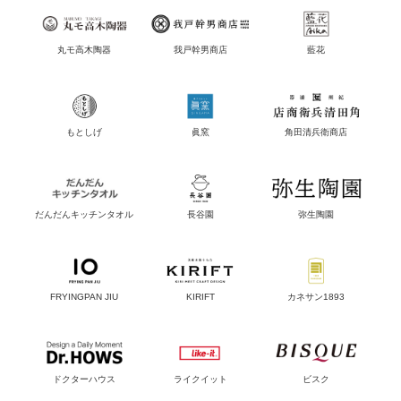
丸モ高木陶器
我戸幹男商店
藍花
もとしげ
眞窯
角田清兵衛商店
だんだんキッチンタオル
長谷園
弥生陶園
FRYINGPAN JIU
KIRIFT
カネサン1893
ドクターハウス
ライクイット
ビスク