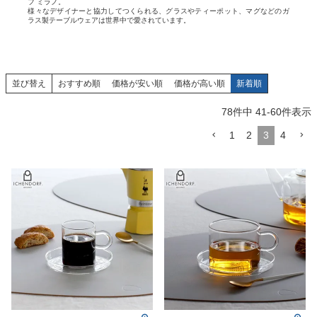
フ ミラノ。
様々なデザイナーと協力してつくられる、グラスやティーポット、マグなどのガ
ラス製テーブルウェアは世界中で愛されています。
並び替え
おすすめ順
価格が安い順
価格が高い順
新着順
78
件中
41
-
60
件表示
1
2
3
4