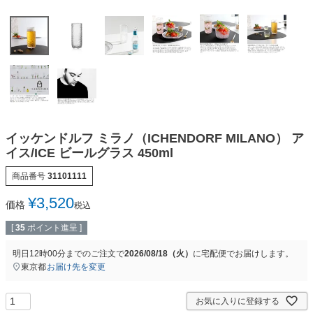
イッケンドルフ ミラノ（ICHENDORF MILANO） ア
イス/ICE ビールグラス 450ml
商品番号
31101111
¥
3,520
価格
税込
[
35
ポイント進呈 ]
明日
12時00分
までのご注文で
2026/08/18（火）
に
宅配便
でお届けします。
東京都
お届け先を変更
お気に入りに登録する