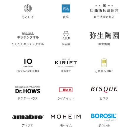
もとしげ
眞窯
角田清兵衛商店
だんだんキッチンタオル
長谷園
弥生陶園
FRYINGPAN JIU
KIRIFT
カネサン1893
ドクターハウス
ライクイット
ビスク
アマブロ
モヘイム
ボロシル