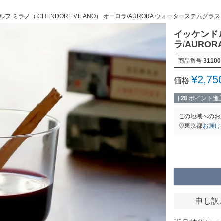
フ ミラノ（ICHENDORF MILANO） オーロラ/AURORA ウォーターステムグラス 2
イッケンドル
ラ/AURO
商品番号
31100
¥
2,75
価格
[
28
ポイント進呈
この地域へのお
東京都
お届け
申し訳