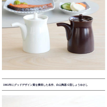
1961年にグッドデザイン賞を獲得した名作、白山陶器 G型しょうゆさし