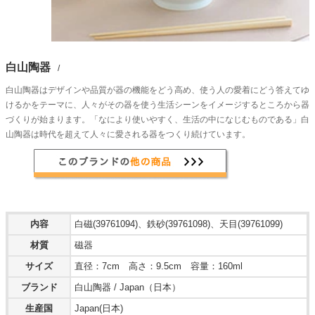
白山陶器
/
白山陶器はデザインや品質が器の機能をどう高め、使う人の愛着にどう答えてゆ
けるかをテーマに、人々がその器を使う生活シーンをイメージするところから器
づくりが始まります。「なにより使いやすく、生活の中になじむものである」白
山陶器は時代を超えて人々に愛される器をつくり続けています。
内容
白磁(39761094)、鉄砂(39761098)、天目(39761099)
材質
磁器
サイズ
直径：7cm 高さ：9.5cm 容量：160ml
ブランド
白山陶器 / Japan（日本）
生産国
Japan(日本)