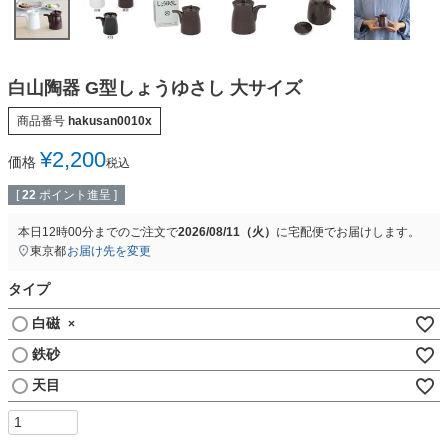
白山陶器 G型しょうゆさし 大サイズ
商品番号
hakusan0010x
¥
2,200
価格
税込
[
22
ポイント進呈 ]
本日
12時00分
までのご注文で
2026/08/11（火）
に
宅配便
でお届けします。
東京都
お届け先を変更
タイプ
白磁
×
鉄砂
天目