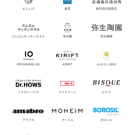
もとしげ
眞窯
角田清兵衛商店
だんだんキッチンタオル
長谷園
弥生陶園
FRYINGPAN JIU
KIRIFT
カネサン1893
ドクターハウス
ライクイット
ビスク
アマブロ
モヘイム
ボロシル