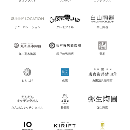
ダロプラスト
リンデン
コンテックス
サニーロケーション
クレモアミル
白山陶器
丸モ高木陶器
我戸幹男商店
藍花
もとしげ
眞窯
角田清兵衛商店
だんだんキッチンタオル
長谷園
弥生陶園