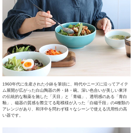
1960年代に生産された小鉢を筆頭に、時代やニーズに沿ってアイテ
ム展開が広がった白山陶器の丼・鉢・碗。深い色合いが美しい東洋
の伝統的な釉薬を施した「天目」と「青磁」、透明感のある「青白
釉」、磁器の質感を際立てる彫模様が入った「白磁千段」の4種類の
アレンジがあり、和洋中を問わず様々なシーンで使える汎用性の高
い器です。