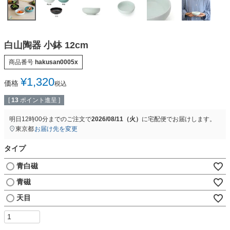
白山陶器 小鉢 12cm
商品番号
hakusan0005x
¥
1,320
価格
税込
[
13
ポイント進呈 ]
明日
12時00分
までのご注文で
2026/08/11（火）
に
宅配便
でお届けします。
東京都
お届け先を変更
タイプ
青白磁
青磁
天目