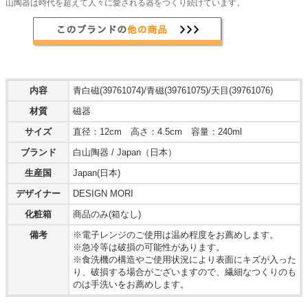
山陶器は時代を超えて人々に愛される器をつくり続けています。
内容
青白磁(39761074)/青磁(39761075)/天目(39761076)
材質
磁器
サイズ
直径：12cm 高さ：4.5cm 容量：240ml
ブランド
白山陶器 / Japan（日本）
生産国
Japan(日本)
デザイナー
DESIGN MORI
化粧箱
商品のみ(箱なし)
備考
※電子レンジのご使用は温め程度をお薦めします。
※急冷等は破損の可能性があります。
※食洗機の構造やご使用状況により表面にキズが入った
り、破損する場合がございますので、繊細なつくりのも
のは手洗いをお薦めします。