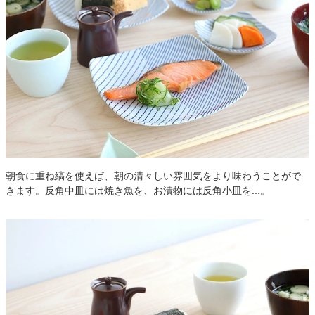
朝食に重ね縞を使えば、朝の清々しい雰囲気をより味わうことがで
きます。反角中皿には焼き魚を、お漬物には反角小皿を...。