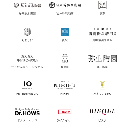
丸モ高木陶器
我戸幹男商店
藍花
もとしげ
眞窯
角田清兵衛商店
だんだんキッチンタオル
長谷園
弥生陶園
FRYINGPAN JIU
KIRIFT
カネサン1893
ドクターハウス
ライクイット
ビスク