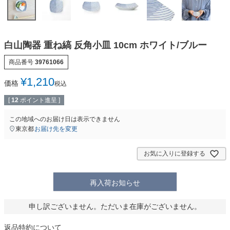
白山陶器 重ね縞 反角小皿 10cm ホワイト/ブルー
商品番号
39761066
¥
1,210
価格
税込
[
12
ポイント進呈 ]
この地域へのお届け日は表示できません
東京都
お届け先を変更
お気に入りに登録する
再入荷お知らせ
申し訳ございません。ただいま在庫がございません。
返品特約について