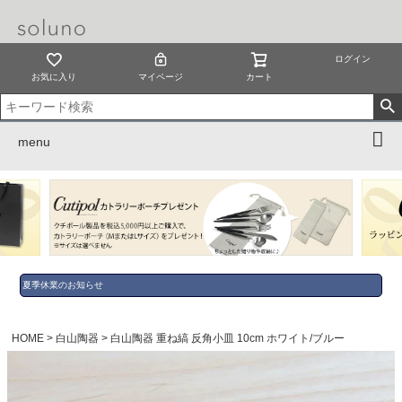
ログイン
お気に入り
マイページ
カート
menu
夏季休業のお知らせ
HOME
白山陶器
白山陶器 重ね縞 反角小皿 10cm ホワイト/ブルー