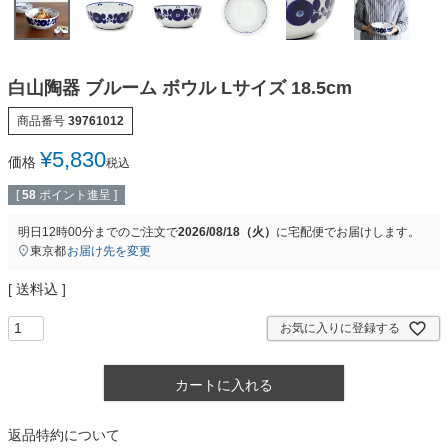
白山陶器 ブルーム ボウル Lサイズ 18.5cm
商品番号
39761012
¥
5,830
価格
税込
[
58
ポイント進呈 ]
明日
12時00分
までのご注文で
2026/08/18（火）
に
宅配便
でお届けします。
東京都
お届け先を変更
送料込
お気に入りに登録する
カートに入れる
返品特約について