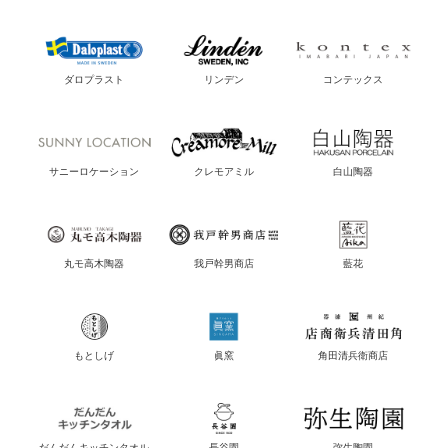
ダロプラスト
リンデン
コンテックス
サニーロケーション
クレモアミル
白山陶器
丸モ高木陶器
我戸幹男商店
藍花
もとしげ
眞窯
角田清兵衛商店
だんだんキッチンタオル
長谷園
弥生陶園