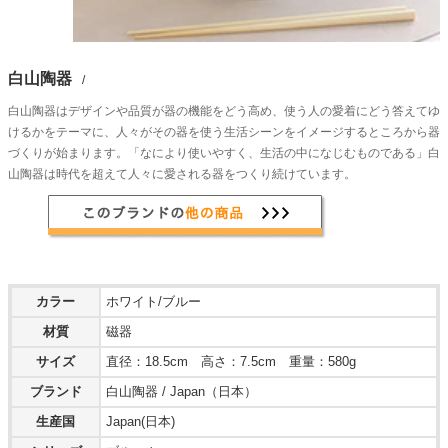
白山陶器
/
白山陶器はデザインや品質が器の機能をどう高め、使う人の愛着にどう答えてゆ
けるかをテーマに、人々がその器を使う生活シーンをイメージするところから器
づくりが始まります。「なにより使いやすく、生活の中になじむものである」白
山陶器は時代を超えて人々に愛される器をつくり続けています。
カラー
ホワイト/ブルー
材質
磁器
サイズ
直径：18.5cm 高さ：7.5cm 重量：580g
ブランド
白山陶器 / Japan（日本）
生産国
Japan(日本)