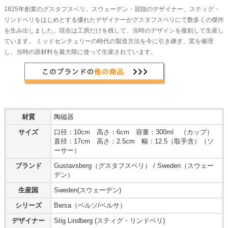
1825年創業のグスタフスベリ。スウェーデン・屈指のデザイナー、スティグ・
リンドベリをはじめとする優れたデザイナーがグスタフスベリにて数多くの傑作
を生み出しました。現在は工房だけを残して、当時のデザインを復刻して生産し
ています。 ミッドセンチュリーの時代の製造方法を今に引き継ぎ、窯を修理
し、当時の原材料を最大限に使って生産されています。
材質
陶磁器
サイズ
口径：10cm 高さ：6cm 容量：300ml （カップ）
直径：17cm 高さ：2.5cm 幅：12.5（取手含）（ソ
ーサー）
ブランド
Gustavsberg（グスタフスベリ） / Sweden（スウェー
デン）
生産国
Sweden(スウェーデン)
シリーズ
Bersa（ベルソ/ベルサ）
デザイナー
Stig Lindberg (スティグ・リンドベリ)