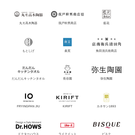
丸モ高木陶器
我戸幹男商店
藍花
もとしげ
眞窯
角田清兵衛商店
だんだんキッチンタオル
長谷園
弥生陶園
FRYINGPAN JIU
KIRIFT
カネサン1893
ドクターハウス
ライクイット
ビスク