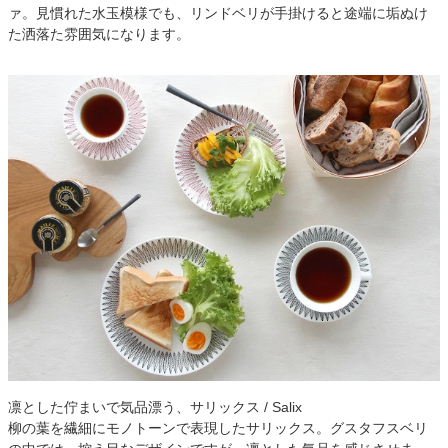
ァ。見慣れた水玉模様でも、リンドベリが手掛けると途端に垢ぬけ
た洒落た雰囲気になります。
凛とした佇まいで気品漂う、サリックス / Salix
柳の葉を繊細にモノトーンで表現したサリックス。グスタフスベリ