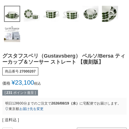
グスタフスベリ（Gustavsberg） ベルソ/Bersa ティ
ーカップ＆ソーサー ストレート 【復刻版】
商品番号
27000207
¥
23,100
価格
税込
[
231
ポイント進呈 ]
明日
12時00分
までのご注文で
2026/08/19（水）
に
宅配便
でお届けします。
東京都
お届け先を変更
送料込