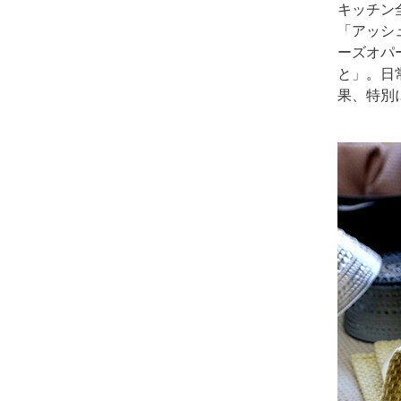
キッチン
「アッシ
ーズオパ
と」。日
果、特別