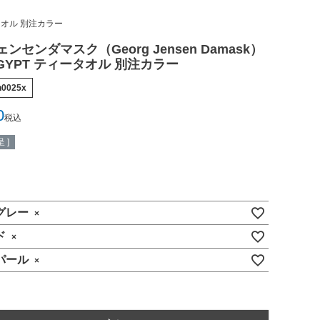
ータオル 別注カラー
センダマスク（Georg Jensen Damask）
GYPT ティータオル 別注カラー
n0025x
0
税込
 ]
グレー
×
ド
×
パール
×