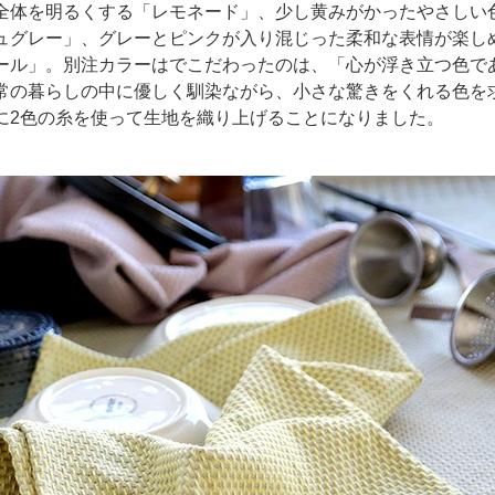
全体を明るくする「レモネード」、少し黄みがかったやさしい
ュグレー」、グレーとピンクが入り混じった柔和な表情が楽し
ール」。別注カラーはでこだわったのは、「心が浮き立つ色で
常の暮らしの中に優しく馴染ながら、小さな驚きをくれる色を
に2色の糸を使って生地を織り上げることになりました。