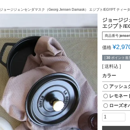
ジョージジェンセンダマスク（Georg Jensen Damask） エジプト/EGYPT ティ
ジョージジェン
エジプト/E
商品番号
jense
¥
2,97
価格
[
30
ポイント進呈
送料込
カラー
アッシュ
レモネー
ローズオ