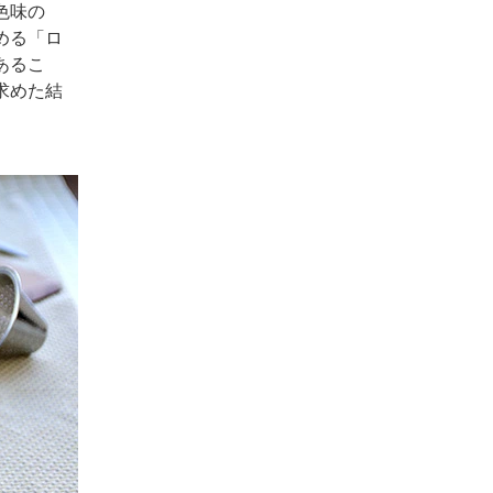
色味の
める「ロ
あるこ
求めた結