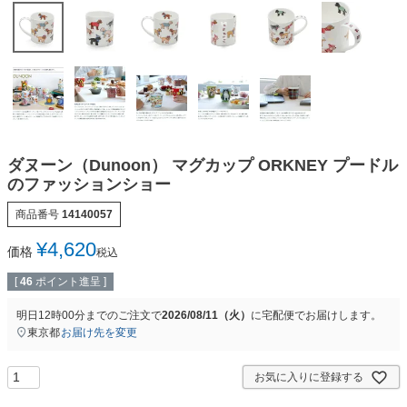
ダヌーン（Dunoon） マグカップ ORKNEY プードル
のファッションショー
商品番号
14140057
¥
4,620
価格
税込
[
46
ポイント進呈 ]
明日
12時00分
までのご注文で
2026/08/11（火）
に
宅配便
でお届けします。
東京都
お届け先を変更
お気に入りに登録する