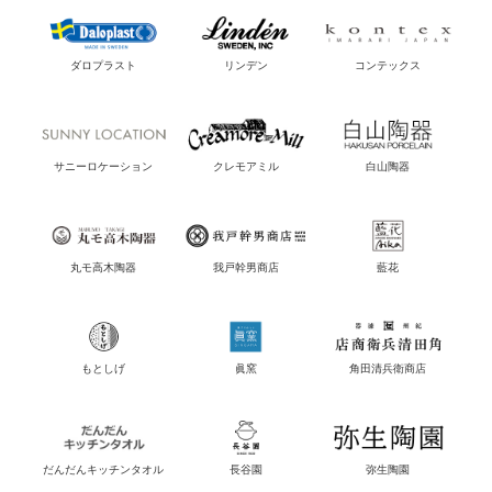
ダロプラスト
リンデン
コンテックス
サニーロケーション
クレモアミル
白山陶器
丸モ高木陶器
我戸幹男商店
藍花
もとしげ
眞窯
角田清兵衛商店
だんだんキッチンタオル
長谷園
弥生陶園