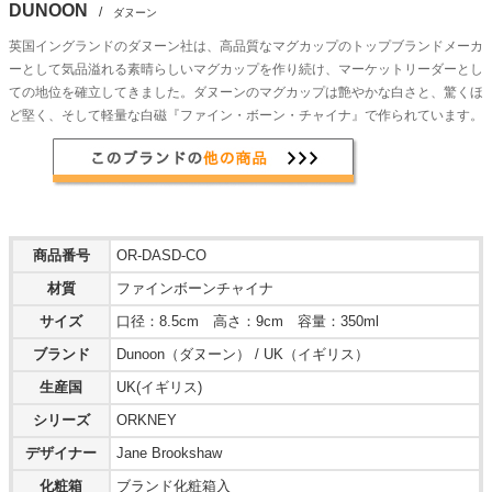
DUNOON
/
ダヌーン
英国イングランドのダヌーン社は、高品質なマグカップのトップブランドメーカ
ーとして気品溢れる素晴らしいマグカップを作り続け、マーケットリーダーとし
ての地位を確立してきました。ダヌーンのマグカップは艶やかな白さと、驚くほ
ど堅く、そして軽量な白磁『ファイン・ボーン・チャイナ』で作られています。
商品番号
OR-DASD-CO
材質
ファインボーンチャイナ
サイズ
口径：8.5cm 高さ：9cm 容量：350ml
ブランド
Dunoon（ダヌーン） / UK（イギリス）
生産国
UK(イギリス)
シリーズ
ORKNEY
デザイナー
Jane Brookshaw
化粧箱
ブランド化粧箱入