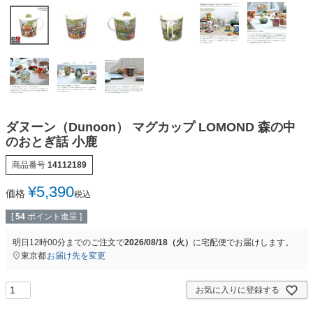
ダヌーン（Dunoon） マグカップ LOMOND 森の中
のおとぎ話 小鹿
商品番号
14112189
¥
5,390
価格
税込
[
54
ポイント進呈 ]
明日
12時00分
までのご注文で
2026/08/18（火）
に
宅配便
でお届けします。
東京都
お届け先を変更
お気に入りに登録する