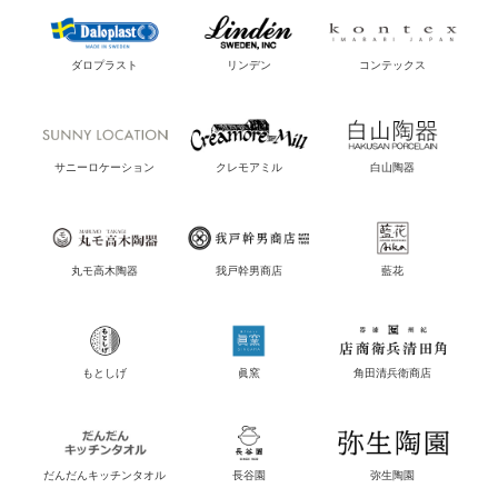
ダロプラスト
リンデン
コンテックス
サニーロケーション
クレモアミル
白山陶器
丸モ高木陶器
我戸幹男商店
藍花
もとしげ
眞窯
角田清兵衛商店
だんだんキッチンタオル
長谷園
弥生陶園