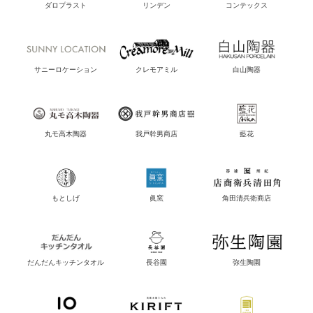
ダロプラスト
リンデン
コンテックス
サニーロケーション
クレモアミル
白山陶器
丸モ高木陶器
我戸幹男商店
藍花
もとしげ
眞窯
角田清兵衛商店
だんだんキッチンタオル
長谷園
弥生陶園