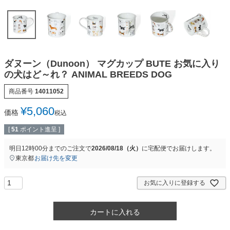
ダヌーン（Dunoon） マグカップ BUTE お気に入り
の犬はど～れ？ ANIMAL BREEDS DOG
商品番号
14011052
¥
5,060
価格
税込
[
51
ポイント進呈 ]
明日
12時00分
までのご注文で
2026/08/18（火）
に
宅配便
でお届けします。
東京都
お届け先を変更
お気に入りに登録する
カートに入れる