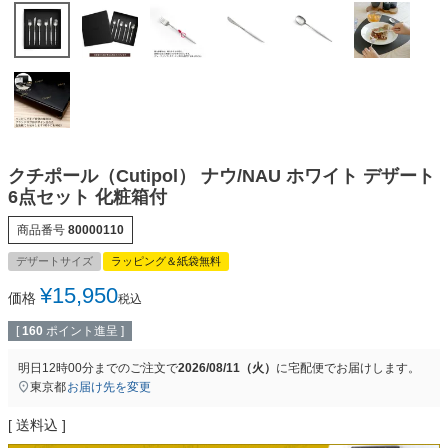
クチポール（Cutipol） ナウ/NAU ホワイト デザート
6点セット 化粧箱付
商品番号
80000110
デザートサイズ
ラッピング＆紙袋無料
¥
15,950
価格
税込
[
160
ポイント進呈 ]
明日
12時00分
までのご注文で
2026/08/11（火）
に
宅配便
でお届けします。
東京都
お届け先を変更
送料込