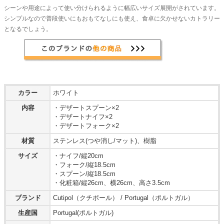
シーンや用途によって使い分けられるように幅広いサイズ展開がされています。
シンプルなので普段使いにもおもてなしにも使え、食卓に欠かせないカトラリー
となるでしょう。
カラー
ホワイト
内容
・デザートスプーン×2
・デザートナイフ×2
・デザートフォーク×2
材質
ステンレス(つや消し/マット)、樹脂
サイズ
・ナイフ/縦20cm
・フォーク/縦18.5cm
・スプーン/縦18.5cm
・化粧箱/縦26cm、横26cm、高さ3.5cm
ブランド
Cutipol（クチポール） / Portugal（ポルトガル）
生産国
Portugal(ポルトガル)