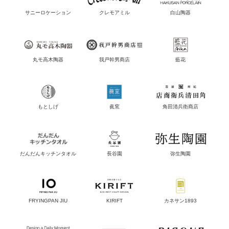
サニーロケーション
クレモアミル
白山陶器
丸モ高木陶器
我戸幹男商店
藍花
もとしげ
眞窯
角田清兵衛商店
だんだんキッチンタオル
長谷園
弥生陶園
FRYINGPAN JIU
KIRIFT
カネサン1893