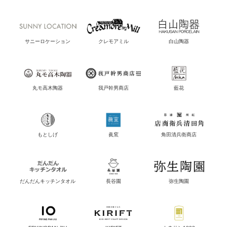
サニーロケーション
クレモアミル
白山陶器
丸モ高木陶器
我戸幹男商店
藍花
もとしげ
眞窯
角田清兵衛商店
だんだんキッチンタオル
長谷園
弥生陶園