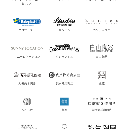
ダマスク
ダロプラスト
リンデン
コンテックス
サニーロケーション
クレモアミル
白山陶器
丸モ高木陶器
我戸幹男商店
藍花
もとしげ
眞窯
角田清兵衛商店