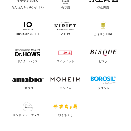
だんだんキッチンタオル
長谷園
弥生陶園
FRYINGPAN JIU
KIRIFT
カネサン1893
ドクターハウス
ライクイット
ビスク
アマブロ
モヘイム
ボロシル
リンド ディーエヌエー
やまちょう