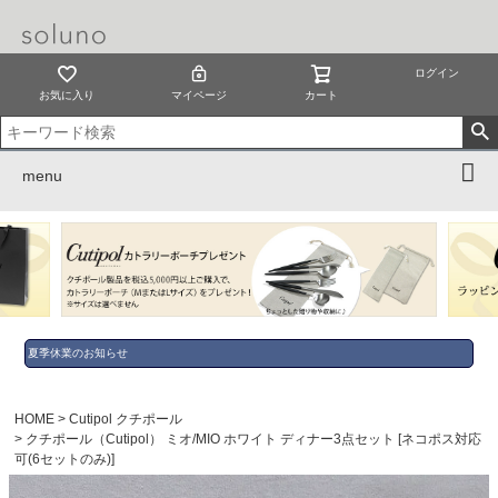
ログイン
お気に入り
マイページ
カート
menu
夏季休業のお知らせ
HOME
Cutipol クチポール
クチポール（Cutipol） ミオ/MIO ホワイト ディナー3点セット [ネコポス対応
可(6セットのみ)]