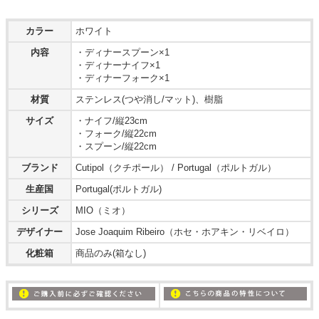
カラー
ホワイト
内容
・ディナースプーン×1
・ディナーナイフ×1
・ディナーフォーク×1
材質
ステンレス(つや消し/マット)、樹脂
サイズ
・ナイフ/縦23cm
・フォーク/縦22cm
・スプーン/縦22cm
ブランド
Cutipol（クチポール） / Portugal（ポルトガル）
生産国
Portugal(ポルトガル)
シリーズ
MIO（ミオ）
デザイナー
Jose Joaquim Ribeiro（ホセ・ホアキン・リベイロ）
化粧箱
商品のみ(箱なし)