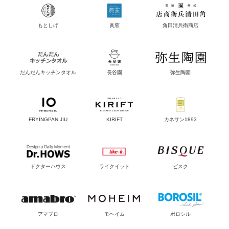
もとしげ
眞窯
角田清兵衛商店
だんだんキッチンタオル
長谷園
弥生陶園
FRYINGPAN JIU
KIRIFT
カネサン1893
ドクターハウス
ライクイット
ビスク
アマブロ
モヘイム
ボロシル