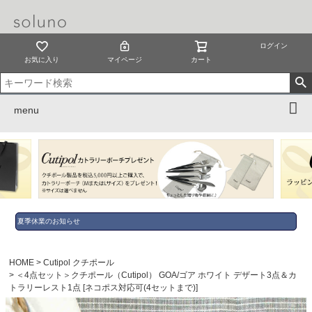
ログイン
お気に入り
マイページ
カート
menu
夏季休業のお知らせ
HOME
Cutipol クチポール
＜4点セット＞クチポール（Cutipol） GOA/ゴア ホワイト デザート3点＆カ
トラリーレスト1点 [ネコポス対応可(4セットまで)]