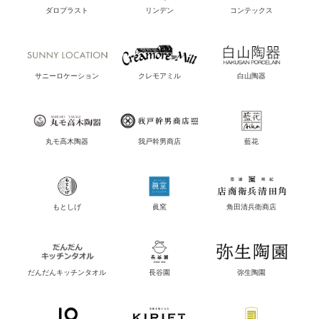
ダロプラスト
リンデン
コンテックス
サニーロケーション
クレモアミル
白山陶器
丸モ高木陶器
我戸幹男商店
藍花
もとしげ
眞窯
角田清兵衛商店
だんだんキッチンタオル
長谷園
弥生陶園