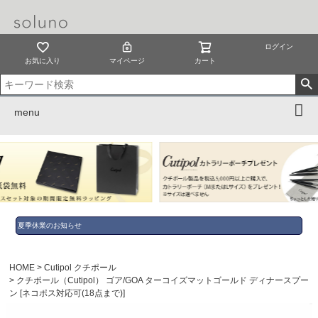
ログイン
お気に入り
マイページ
カート
menu
夏季休業のお知らせ
HOME
Cutipol クチポール
クチポール（Cutipol） ゴア/GOA ターコイズマットゴールド ディナースプー
ン [ネコポス対応可(18点まで)]