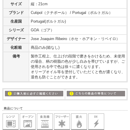
サイズ
縦：21cm
ブランド
Cutipol（クチポール） / Portugal（ポルトガル）
生産国
Portugal(ポルトガル)
シリーズ
GOA（ゴア）
デザイナー
Jose Joaquim Ribeiro（ホセ・ホアキン・リベイロ）
化粧箱
商品のみ(箱なし)
備考
製作工程上、仕上げの段階で磨きをかけるため、未使用
の場合、柄の樹脂の色が少し白みを帯びていますが、ご
使用される中で色は徐々に濃くなります。
オリーブオイル等を塗付していただくと色が濃くなり、
退色も防ぐことができます。
商品について