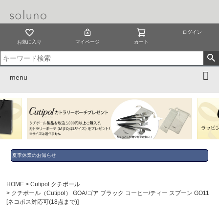
ログイン
お気に入り
マイページ
カート
menu
夏季休業のお知らせ
HOME
Cutipol クチポール
クチポール（Cutipol） GOA/ゴア ブラック コーヒー/ティー スプーン GO11
[ネコポス対応可(18点まで)]