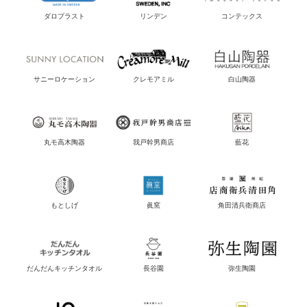
ダロプラスト
リンデン
コンテックス
サニーロケーション
クレモアミル
白山陶器
丸モ高木陶器
我戸幹男商店
藍花
もとしげ
眞窯
角田清兵衛商店
だんだんキッチンタオル
長谷園
弥生陶園