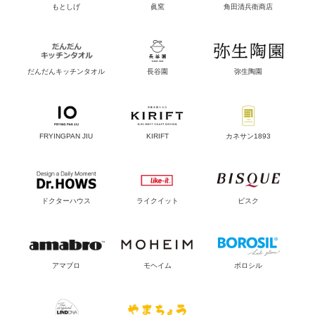
もとしげ
眞窯
角田清兵衛商店
だんだんキッチンタオル
長谷園
弥生陶園
FRYINGPAN JIU
KIRIFT
カネサン1893
ドクターハウス
ライクイット
ビスク
アマブロ
モヘイム
ボロシル