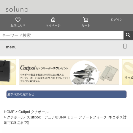
ログイン
お気に入り
マイページ
カート
menu
夏季休業のお知らせ
HOME
Cutipol クチポール
クチポール（Cutipol） デュナ/DUNA ミラー デザートフォーク [ネコポス対
応可(18点まで)]