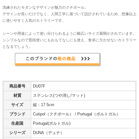
洗練されたモダンなデザインが魅力のクチポール。
デザインが良いだけでなく、人間工学に基づいて設計されているため、想像以上
に使いやすく人気のカトラリーです。
シーンや用途によって使い分けられるように幅広いサイズ展開がされています。
シンプルなので普段使いにもおもてなしにも使え、食卓に欠かせないカトラリー
となるでしょう。
商品番号
DU07F
材質
ステンレス(つや消し/マット)
サイズ
縦：17.5cm
ブランド
Cutipol（クチポール） / Portugal（ポルトガル）
生産国
Portugal(ポルトガル)
シリーズ
DUNA（デュナ）