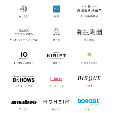
もとしげ
眞窯
角田清兵衛商店
だんだんキッチンタオル
長谷園
弥生陶園
FRYINGPAN JIU
KIRIFT
カネサン1893
ドクターハウス
ライクイット
ビスク
アマブロ
モヘイム
ボロシル