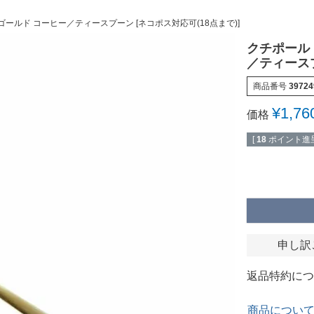
ュナ ゴールド コーヒー／ティースプーン [ネコポス対応可(18点まで)]
クチポール（
／ティースプ
商品番号
39724
¥
1,76
価格
[
18
ポイント進呈
申し訳
返品特約につ
商品につい