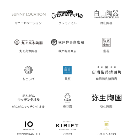
サニーロケーション
クレモアミル
白山陶器
丸モ高木陶器
我戸幹男商店
藍花
もとしげ
眞窯
角田清兵衛商店
だんだんキッチンタオル
長谷園
弥生陶園
FRYINGPAN JIU
KIRIFT
カネサン1893