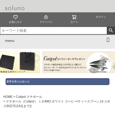
ログイン
お気に入り
マイページ
カート
menu
夏季休業のお知らせ
HOME
Cutipol クチポール
クチポール（Cutipol） ミオ/MIO ホワイト コーヒー/ティースプーン [ネコポ
ス対応可(18点まで)]