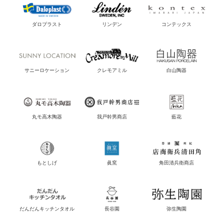
ダロプラスト
リンデン
コンテックス
サニーロケーション
クレモアミル
白山陶器
丸モ高木陶器
我戸幹男商店
藍花
もとしげ
眞窯
角田清兵衛商店
だんだんキッチンタオル
長谷園
弥生陶園