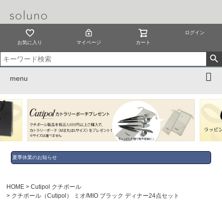
ログイン
お気に入り
マイページ
カート
menu
夏季休業のお知らせ
HOME
Cutipol クチポール
クチポール（Cutipol） ミオ/MIO ブラック ディナー24点セット