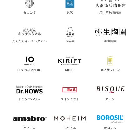
もとしげ
眞窯
角田清兵衛商店
だんだんキッチンタオル
長谷園
弥生陶園
FRYINGPAN JIU
KIRIFT
カネサン1893
ドクターハウス
ライクイット
ビスク
アマブロ
モヘイム
ボロシル