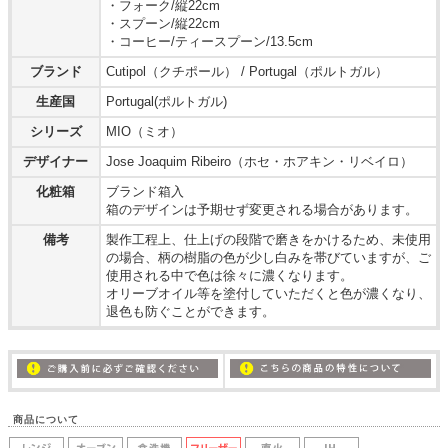
・フォーク/縦22cm
・スプーン/縦22cm
・コーヒー/ティースプーン/13.5cm
ブランド
Cutipol（クチポール） / Portugal（ポルトガル）
生産国
Portugal(ポルトガル)
シリーズ
MIO（ミオ）
デザイナー
Jose Joaquim Ribeiro（ホセ・ホアキン・リベイロ）
化粧箱
ブランド箱入
箱のデザインは予期せず変更される場合があります。
備考
製作工程上、仕上げの段階で磨きをかけるため、未使用
の場合、柄の樹脂の色が少し白みを帯びていますが、ご
使用される中で色は徐々に濃くなります。
オリーブオイル等を塗付していただくと色が濃くなり、
退色も防ぐことができます。
商品について