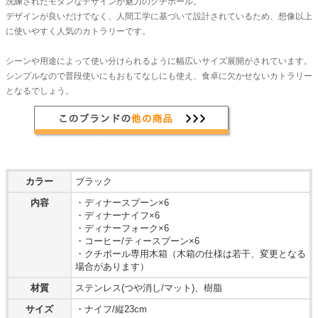
洗練されたモダンなデザインが魅力のクチポール。
デザインが良いだけでなく、人間工学に基づいて設計されているため、想像以上
に使いやすく人気のカトラリーです。
シーンや用途によって使い分けられるように幅広いサイズ展開がされています。
シンプルなので普段使いにもおもてなしにも使え、食卓に欠かせないカトラリー
となるでしょう。
カラー
ブラック
内容
・ディナースプーン×6
・ディナーナイフ×6
・ディナーフォーク×6
・コーヒー/ティースプーン×6
・クチポール専用木箱（木箱の仕様は若干、変更となる
場合があります）
材質
ステンレス(つや消し/マット)、樹脂
サイズ
・ナイフ/縦23cm