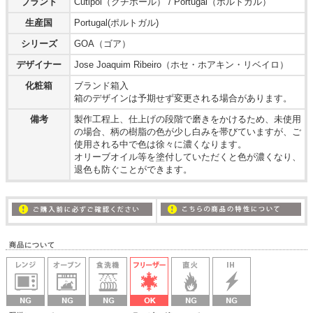
ブランド
Cutipol（クチポール） / Portugal（ポルトガル）
生産国
Portugal(ポルトガル)
シリーズ
GOA（ゴア）
デザイナー
Jose Joaquim Ribeiro（ホセ・ホアキン・リベイロ）
化粧箱
ブランド箱入
箱のデザインは予期せず変更される場合があります。
備考
製作工程上、仕上げの段階で磨きをかけるため、未使用
の場合、柄の樹脂の色が少し白みを帯びていますが、ご
使用される中で色は徐々に濃くなります。
オリーブオイル等を塗付していただくと色が濃くなり、
退色も防ぐことができます。
商品について