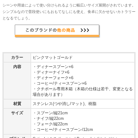
シーンや用途によって使い分けられるように幅広いサイズ展開がされています。
シンプルなので普段使いにもおもてなしにも使え、食卓に欠かせないカトラリー
となるでしょう。
カラー
ピンクマットゴールド
内容
・ディナースプーン×6
・ディナーナイフ×6
・ディナーフォーク×6
・コーヒー/ティースプーン×6
・クチポール専用木箱（木箱の仕様は若干、変更となる
場合があります）
材質
ステンレス(つや消し/マット)、樹脂
サイズ
・スプーン/縦21cm
・ナイフ/縦22cm
・フォーク/縦22cm
・コーヒー/ティースプーン/12cm