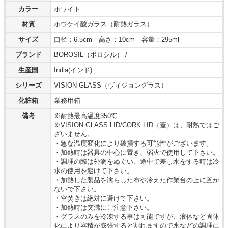
カラー
ホワイト
材質
ホウケイ酸ガラス（耐熱ガラス）
サイズ
口径：6.5cm 高さ：10cm 容量：295ml
ブランド
BOROSIL（ボロシル） /
生産国
India(インド)
シリーズ
VISION GLASS（ヴィジョングラス）
化粧箱
業務用箱
備考
※耐熱最高温度350℃
※VISION GLASS LID/CORK LID（蓋）は、耐熱ではご
ざいません。
・急な温度変化により破損する可能性がございます。
・加熱時は器具の中心に置き、弱火で使用して下さい。
・調理の際は外滴をぬぐい、途中で差し水をする時は冷
水の使用を避けて下さい。
・加熱した製品を濡らした布や冷えた作業台の上に置か
ないで下さい。
・空焚きは絶対に避けて下さい。
・加熱時は突沸にご注意下さい。
・グラスのみを冷凍する事は可能ですが、液体など固体
化により容積が膨張すると割れますので氷などの調理に