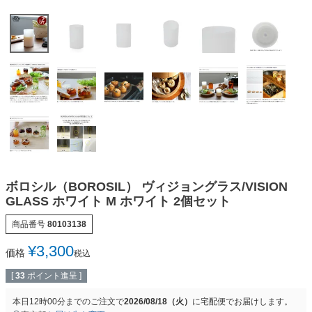
ボロシル（BOROSIL） ヴィジョングラス/VISION
GLASS ホワイト M ホワイト 2個セット
商品番号
80103138
¥
3,300
価格
税込
[
33
ポイント進呈 ]
本日
12時00分
までのご注文で
2026/08/18（火）
に
宅配便
でお届けします。