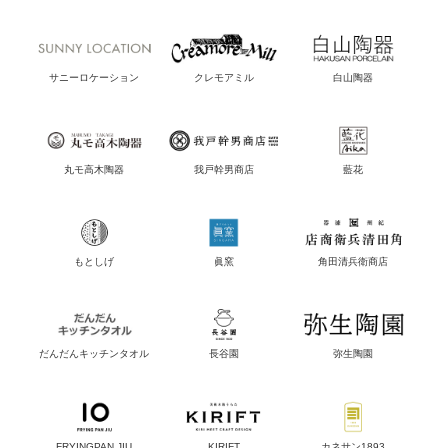
サニーロケーション
クレモアミル
白山陶器
丸モ高木陶器
我戸幹男商店
藍花
もとしげ
眞窯
角田清兵衛商店
だんだんキッチンタオル
長谷園
弥生陶園
FRYINGPAN JIU
KIRIFT
カネサン1893