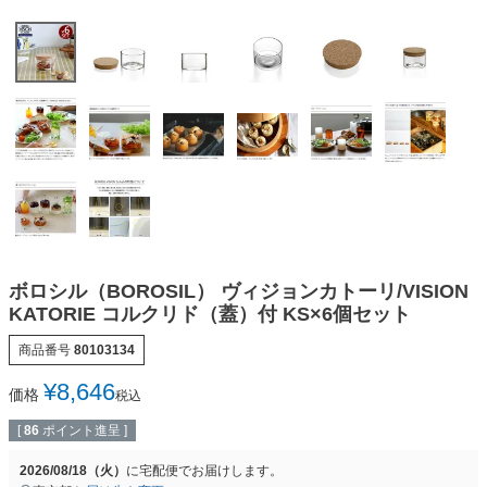
ボロシル（BOROSIL） ヴィジョンカトーリ/VISION
KATORIE コルクリド（蓋）付 KS×6個セット
商品番号
80103134
¥
8,646
価格
税込
[
86
ポイント進呈 ]
2026/08/18（火）
に
宅配便
でお届けします。