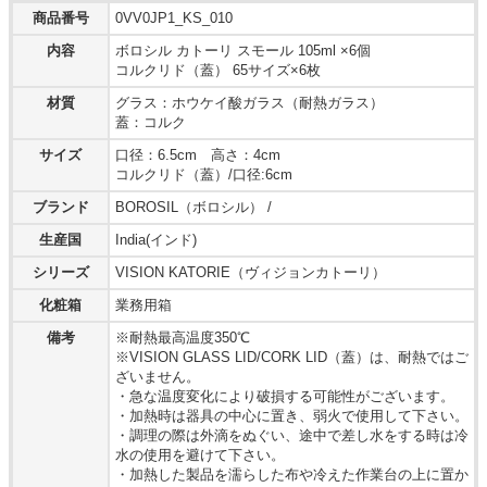
商品番号
0VV0JP1_KS_010
内容
ボロシル カトーリ スモール 105ml ×6個
コルクリド（蓋） 65サイズ×6枚
材質
グラス：ホウケイ酸ガラス（耐熱ガラス）
蓋：コルク
サイズ
口径：6.5cm 高さ：4cm
コルクリド（蓋）/口径:6cm
ブランド
BOROSIL（ボロシル） /
生産国
India(インド)
シリーズ
VISION KATORIE（ヴィジョンカトーリ）
化粧箱
業務用箱
備考
※耐熱最高温度350℃
※VISION GLASS LID/CORK LID（蓋）は、耐熱ではご
ざいません。
・急な温度変化により破損する可能性がございます。
・加熱時は器具の中心に置き、弱火で使用して下さい。
・調理の際は外滴をぬぐい、途中で差し水をする時は冷
水の使用を避けて下さい。
・加熱した製品を濡らした布や冷えた作業台の上に置か