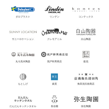
ダロプラスト
リンデン
コンテックス
サニーロケーション
クレモアミル
白山陶器
丸モ高木陶器
我戸幹男商店
藍花
もとしげ
眞窯
角田清兵衛商店
だんだんキッチンタオル
長谷園
弥生陶園