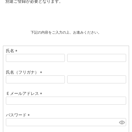
別途ご登録が必要となります。
下記の内容をご入力の上、お進みください。
氏名
(
必
須
氏名（フリガナ）
)
(
必
須
Ｅメールアドレス
)
(
必
須
パスワード
)
(
必