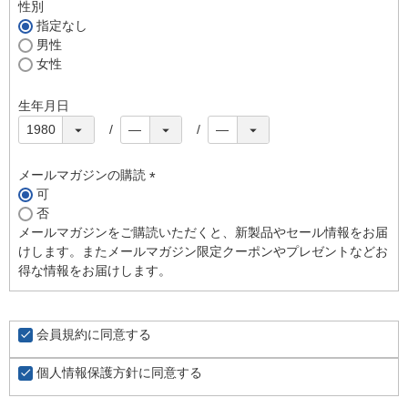
須
性別
)
指定なし
男性
女性
生年月日
メールマガジンの購読
可
(
否
必
メールマガジンをご購読いただくと、新製品やセール情報をお届
須
けします。またメールマガジン限定クーポンやプレゼントなどお
)
得な情報をお届けします。
会員規約
に同意する
個人情報保護方針
に同意する