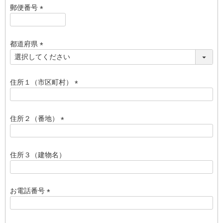
須
郵便番号
)
(
必
須
都道府県
)
(
必
須
住所１（市区町村）
)
(
必
須
住所２（番地）
)
(
必
須
住所３（建物名）
)
お電話番号
(
必