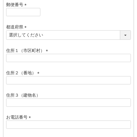
須
郵便番号
)
(
必
須
都道府県
)
(
必
須
住所１（市区町村）
)
(
必
須
住所２（番地）
)
(
必
須
住所３（建物名）
)
お電話番号
(
必