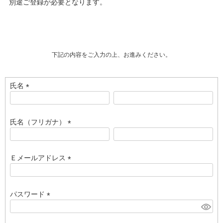
別途ご登録が必要となります。
下記の内容をご入力の上、お進みください。
氏名
(
必
須
氏名（フリガナ）
)
(
必
須
Ｅメールアドレス
)
(
必
須
パスワード
)
(
必