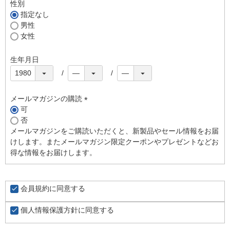
須
性別
)
指定なし
男性
女性
生年月日
メールマガジンの購読
可
(
否
必
メールマガジンをご購読いただくと、新製品やセール情報をお届
須
けします。またメールマガジン限定クーポンやプレゼントなどお
)
得な情報をお届けします。
会員規約
に同意する
個人情報保護方針
に同意する