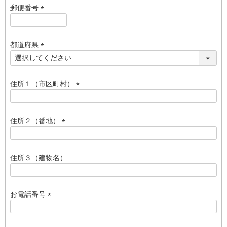
須
郵便番号
)
(
必
須
都道府県
)
(
必
須
住所１（市区町村）
)
(
必
須
住所２（番地）
)
(
必
須
住所３（建物名）
)
お電話番号
(
必