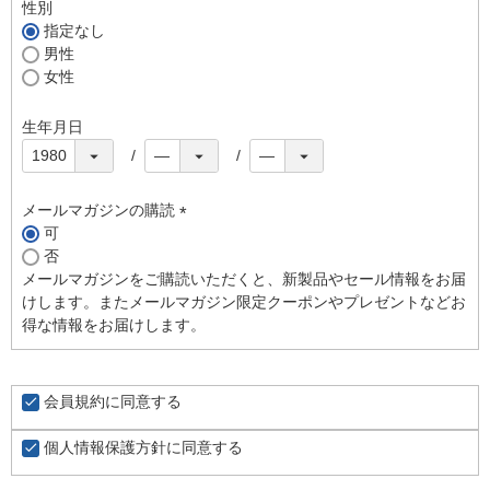
須
性別
)
指定なし
男性
女性
生年月日
メールマガジンの購読
可
(
否
必
メールマガジンをご購読いただくと、新製品やセール情報をお届
須
けします。またメールマガジン限定クーポンやプレゼントなどお
)
得な情報をお届けします。
会員規約
に同意する
個人情報保護方針
に同意する