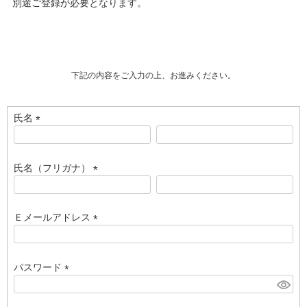
別途ご登録が必要となります。
下記の内容をご入力の上、お進みください。
氏名
(
必
須
氏名（フリガナ）
)
(
必
須
Ｅメールアドレス
)
(
必
須
パスワード
)
(
必