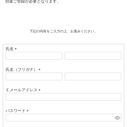
別途ご登録が必要となります。
下記の内容をご入力の上、お進みください。
氏名
(
必
須
氏名（フリガナ）
)
(
必
須
Ｅメールアドレス
)
(
必
須
パスワード
)
(
必