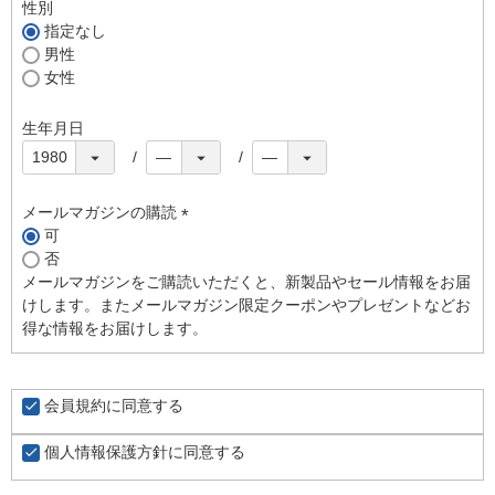
須
性別
)
指定なし
男性
女性
生年月日
メールマガジンの購読
可
(
否
必
メールマガジンをご購読いただくと、新製品やセール情報をお届
須
けします。またメールマガジン限定クーポンやプレゼントなどお
)
得な情報をお届けします。
会員規約
に同意する
個人情報保護方針
に同意する