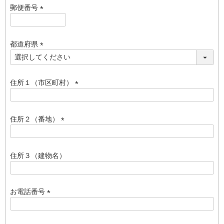
須
郵便番号
)
(
必
須
都道府県
)
(
必
須
住所１（市区町村）
)
(
必
須
住所２（番地）
)
(
必
須
住所３（建物名）
)
お電話番号
(
必