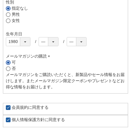
須
性別
)
指定なし
男性
女性
生年月日
メールマガジンの購読
可
(
否
必
メールマガジンをご購読いただくと、新製品やセール情報をお届
須
けします。またメールマガジン限定クーポンやプレゼントなどお
)
得な情報をお届けします。
会員規約
に同意する
個人情報保護方針
に同意する