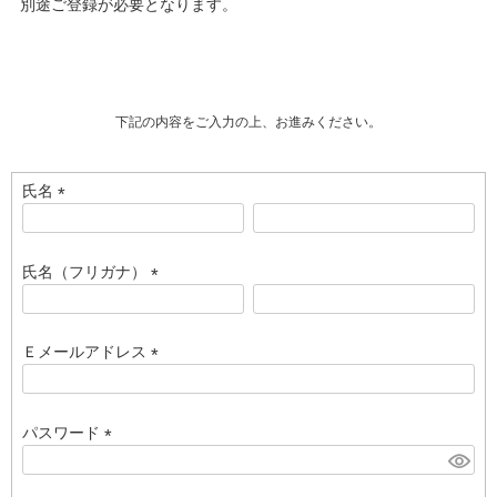
別途ご登録が必要となります。
下記の内容をご入力の上、お進みください。
氏名
(
必
須
氏名（フリガナ）
)
(
必
須
Ｅメールアドレス
)
(
必
須
パスワード
)
(
必