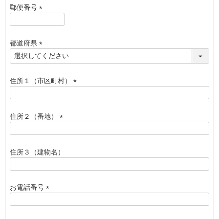
須
郵便番号
)
(
必
須
都道府県
)
(
必
須
住所１（市区町村）
)
(
必
須
住所２（番地）
)
(
必
須
住所３（建物名）
)
お電話番号
(
必