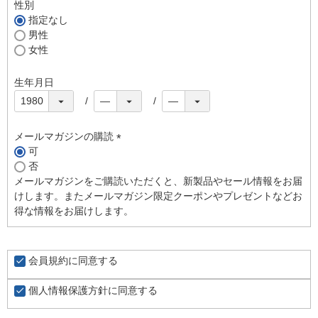
須
性別
)
指定なし
男性
女性
生年月日
メールマガジンの購読
可
(
否
必
メールマガジンをご購読いただくと、新製品やセール情報をお届
須
けします。またメールマガジン限定クーポンやプレゼントなどお
)
得な情報をお届けします。
会員規約
に同意する
個人情報保護方針
に同意する