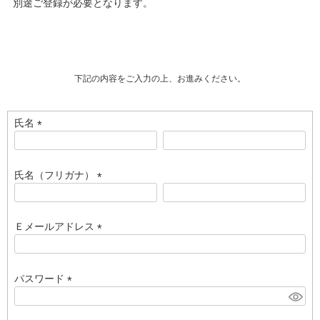
別途ご登録が必要となります。
下記の内容をご入力の上、お進みください。
氏名
(
必
須
氏名（フリガナ）
)
(
必
須
Ｅメールアドレス
)
(
必
須
パスワード
)
(
必