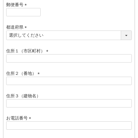
須
郵便番号
)
(
必
須
都道府県
)
(
必
須
住所１（市区町村）
)
(
必
須
住所２（番地）
)
(
必
須
住所３（建物名）
)
お電話番号
(
必